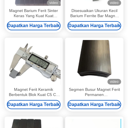
video
video
Magnet Barium Ferit Sinter
Disesuaikan Ukuran Kecil
Keras Yang Kuat Kuat
Barium Ferrite Bar Magnet
Permanen Keandalan Tinggi
Keramik Dijual
Dapatkan Harga Terbaik
Dapatkan Harga Terbaik
25.4*12.7*6.35
video
Magnet Ferit Keramik
Segmen Busur Magnet Ferit
Berbentuk Blok Kuat C5 C8
Permanen
Grade Untuk Penggunaan
52.12X50.18X7.27mm Untuk
Dapatkan Harga Terbaik
Dapatkan Harga Terbaik
Industri
Motor Industri Daya Tahan
Tinggi