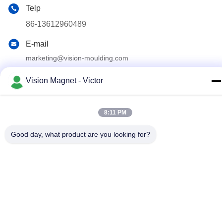
Telp
86-13612960489
E-mail
marketing@vision-moulding.com
Alamat
Vision Magnet - Victor
3/F, Bldg F, Hui Hong Industrial Park, desa JinXiaoTang,
Kota Fenggang, Kota Dongguan, Provinsi Guangdong,
523702 Cina
8:11 PM
Good day, what product are you looking for?
Kebijakan Privasi
|
Sitemap
Cina Kualitas Baik Magnet Neodymium Industri Pemasok. Hak
cipta © 2019-2026 Dongguan Vision Plastics Magnetoelectricity
Technology Co., Ltd. Semua hak dilindungi.