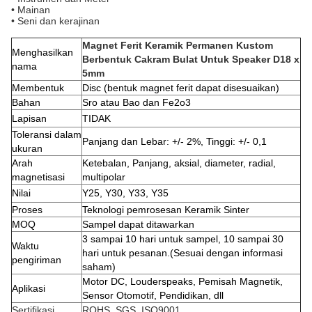
• Mainan
• Seni dan kerajinan
Magnet Ferit Keramik Permanen Kustom
Menghasilkan
Berbentuk Cakram Bulat Untuk Speaker D18 x
nama
5mm
Membentuk
Disc (bentuk magnet ferit dapat disesuaikan)
Bahan
Sro atau Bao dan Fe2o3
Lapisan
TIDAK
Toleransi dalam
Panjang dan Lebar: +/- 2%, Tinggi: +/- 0,1
ukuran
Arah
Ketebalan, Panjang, aksial, diameter, radial,
magnetisasi
multipolar
Nilai
Y25, Y30, Y33, Y35
Proses
Teknologi pemrosesan Keramik Sinter
MOQ
Sampel dapat ditawarkan
3 sampai 10 hari untuk sampel, 10 sampai 30
Waktu
hari untuk pesanan.(Sesuai dengan informasi
pengiriman
saham)
Motor DC, Louderspeaks, Pemisah Magnetik,
Aplikasi
Sensor Otomotif, Pendidikan, dll
Sertifikasi
ROHS, SGS, ISO9001