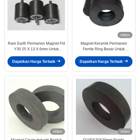
video
Rare Earth Permanen Magnet Frit
Magnet Keramik Permanen
Y30 25 X 13 X 6mm Untuk
Ferrite Ring Besar Untuk
Pompa Air
Penggunaan Speaker 134 x 56 x
25 mm
Dapatkan Harga Terbaik
Dapatkan Harga Terbaik
video
video
Magnet Cincin Industri Bentuk
D100X70X20mm Ferrite