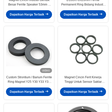
Besar Ferrite Speaker 53mm X
Permanent Ring Bidang Industri
24mm X 11mm
Magnet Ferit Keras
Dapatkan Harga Terbaik
Dapatkan Harga Terbaik
video
Custom Strontium / Barium Ferrite
Magnet Cincin Ferit Kinerja
Ring Magnet Y25 Y30 Y33 Y35
Tinggi Untuk Sensor Saklar
Penggunaan Multiguna
Tingkat Terapung dan
Pelampung
Dapatkan Harga Terbaik
Dapatkan Harga Terbaik