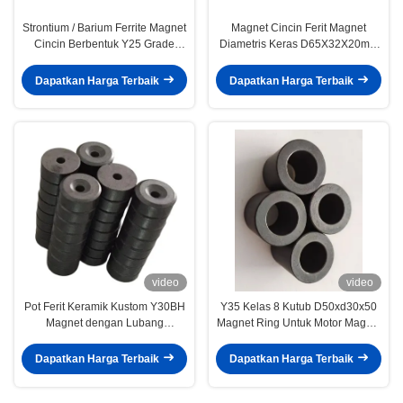
Strontium / Barium Ferrite Magnet
Magnet Cincin Ferit Magnet
Cincin Berbentuk Y25 Grade
Diametris Keras D65X32X20mm
Untuk Motor DC
Ukuran Kustom Y30 Y35
Dapatkan Harga Terbaik
Dapatkan Harga Terbaik
video
video
Pot Ferit Keramik Kustom Y30BH
Y35 Kelas 8 Kutub D50xd30x50
Magnet dengan Lubang
Magnet Ring Untuk Motor Magnet
Countersunk D15.2 X H6 X d3.2
Permanen
X d8
Dapatkan Harga Terbaik
Dapatkan Harga Terbaik