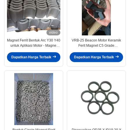
video
Magnet Ferrit Bentuk Arc Y30 Y40
VRB-25 Beacon Motor Keramik
untuk Aplikasi Motor - Magnet
Ferit Magnet C5 Grade
Keramik Hard Custom
Disesuaikan Tidak Teratur
Dapatkan Harga Terbaik
Dapatkan Harga Terbaik
Bentuk Cincin Magnet Ferit
Disesuaikan OD25 X ID19.20 X