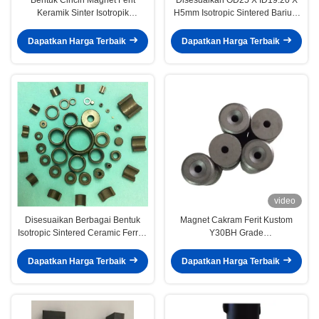
Keramik Sinter Isotropik
H5mm Isotropic Sintered Barium
D9.3xd5.0x3.5mm
Ring Ferit Magnet Radial Field
Dapatkan Harga Terbaik
Dapatkan Harga Terbaik
video
Disesuaikan Berbagai Bentuk
Magnet Cakram Ferit Kustom
Isotropic Sintered Ceramic Ferrite
Y30BH Grade
Magnet
D15.2Xd3.2Xd8XH6 Dengan
Lubang Countersunk
Dapatkan Harga Terbaik
Dapatkan Harga Terbaik