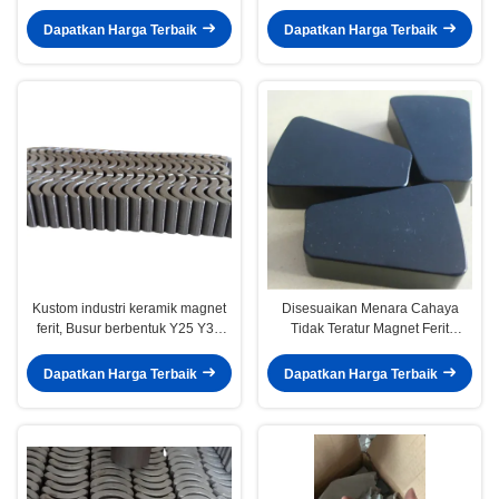
Kinerja Tinggi
137 x 7,5 Ukuran Disesuaikan
Dapatkan Harga Terbaik
Dapatkan Harga Terbaik
Kustom industri keramik magnet
Disesuaikan Menara Cahaya
ferit, Busur berbentuk Y25 Y30
Tidak Teratur Magnet Ferit
Y30BH Y35 kelas
Trapesium Penggunaan
Serbaguna Y30 Y30BH Y33 Y35
Dapatkan Harga Terbaik
Dapatkan Harga Terbaik