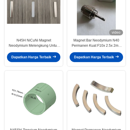
video
N45H NiCuNi Magnet
Magnet Bar Neodymium N40
Neodymium Melengkung Untuk
Permanen Kuat F10x 2.5x 2mm
Motor BLDC Bentuk Busur
Untuk Rotor Mesin Motor
58X9.95X3mm
Dapatkan Harga Terbaik
Dapatkan Harga Terbaik
N45SH Zinncium Neodymium
Magnet Permanen Neodymium