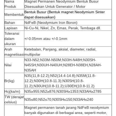
Nama
Magnet Permanen Neodymium Bentuk Busur
Produk
Disesuaikan Untuk Generator / Motor
Bentuk Busur (Bentuk magnet Neodymium Sinter
Membentuk
dapat disesuaikan)
Bahan
NdFeB (Neodymium Iron Boron)
Lapisan
Ni-Cu-Ni, Nikel, Zn, Emas, Perak, Tembaga dll.
Toleransi
dalam
+/-0.05mm atau +/-0.1mm
ukuran
Arah
Ketebalan, Panjang, aksial, diameter, radial,
magnetisasi
multipolar
N33-N52;N33M-N50M;N33H-N48H;N30SH-
Nilai
N45SH;N30UH-N40UH;N28EH-N38EH,N28AH-
N35AH
N35(11,8-12.2);N52(14.4-14.8);N35M(11.8-
Br(kg)
12.2);N30H(10.8-11.3);N30SH(10.8-
11.2);N30UH(10.8-11.2);U30EH(10.8-11.2)
Hcj(ka/m)
N35≥955;N52≥876;N30SH≥1353;N33AH≥2785
TW (derajat
N35≤80;N52≤70;N30SH≤150;N33AH≤240
celsius)
Magnet permanen tanah jarang NdFeB neodymium
banyak digunakan di berbagai area, seperti motor,