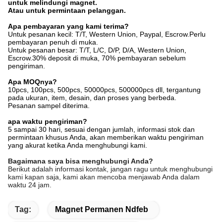
Tentang kami:
Didirikan pada tahun 2008, terletak di Kota Dongguan,
Dongguan
Vision Plastik Magnetoelectricity Technology Co, Ltd.
adalah
produsen teknologi tinggi untuk bahan magnetik, kami terutama
mengkhususkan diri dalam magnet neodymium permanen dan
magnet ferit.
Pabrik kami memiliki luas 3000 meter persegi, dengan peralatan
produksi kelas satu dan filosofi pengujian yang sempurna, itu
berarti kami dapat menyediakan produk berkualitas tinggi untuk
pelanggan kami.Sekarang kami telah mengekspor magnet kami
ke Eropa, Amerika Utara, Asia Tenggara, dan negara lainnya.
Untuk semua, Kami bertahan dalam memberikan kualitas unggul,
harga yang kompetitif serta pengiriman yang cepat.Berdasarkan
latar belakang yang kuat ini selama bertahun-tahun.Kami
melayani pelanggan kami dengan tulus sementara mereka
memperlakukan kami sebagai teman kepercayaan mereka.