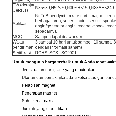
TW (derajat
N35≤80;N52≤70;N30SH≤150;N33AH≤240
Celcius)
NdFeB neodymium rare earth magnet perma
berbagai area, seperti motor, sensor, speaker
Aplikasi
angin/generator angin, magnetic hook, magnet
sebagainya
MOQ
Sampel dapat ditawarkan
Waktu
3 sampai 10 hari untuk sampel, 10 sampai 3
pengiriman
dengan informasi saham)
Sertifikasi
ROHS, SGS, ISO9001
Untuk mengutip harga terbaik untuk Anda tepat wakt
Jenis bahan dan grade yang dibutuhkan
Ukuran dan bentuk, jika ada, sketsa atau gambar d
Pelapisan magnet
Penerapan magnet
Suhu kerja maks
Jumlah yang dibutuhkan