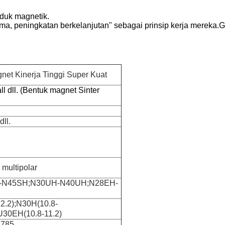
duk magnetik.
ma, peningkatan berkelanjutan" sebagai prinsip kerja mereka.
et Kinerja Tinggi Super Kuat
all dll. (Bentuk magnet Sinter
ll.
 multipolar
-N45SH;N30UH-N40UH;N28EH-
12.2);N30H(10.8-
U30EH(10.8-11.2)
2785