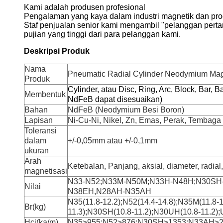
Kami adalah produsen profesional
Pengalaman yang kaya dalam industri magnetik dan pro
Staf penjualan senior kami mengambil "pelanggan perta
pujian yang tinggi dari para pelanggan kami.
Deskripsi Produk
Nama
Pneumatic Radial Cylinder Neodymium Magn
Produk
Cylinder, atau Disc, Ring, Arc, Block, Bar, B
Membentuk
NdFeB dapat disesuaikan)
Bahan
NdFeB (Neodymium Besi Boron)
Lapisan
Ni-Cu-Ni, Nikel, Zn, Emas, Perak, Tembaga d
Toleransi
dalam
+/-0,05mm atau +/-0,1mm
ukuran
Arah
Ketebalan, Panjang, aksial, diameter, radial,
magnetisasi
N33-N52;N33M-N50M;N33H-N48H;N30SH
Nilai
N38EH,
N28AH-N35AH
N35(11.8-12.2);N52(14.4-14.8);N35M(11.8-
Br(kg)
11.3);N30SH(10.8-11.2);N30UH(10.8-11.2);
Hcj(ka/m)
N35≥955;N52≥876;N30SH≥1353;N33AH≥