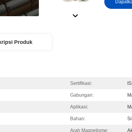
Dapatka
ripsi Produk
Sertifikasi:
I
Gabungan:
M
Aplikasi:
Ma
Bahan:
S
Arah Magnetisme:
Ak