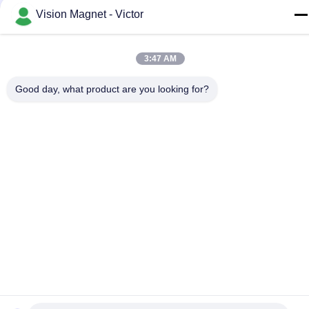
Magnet Permanen Neodymium Untuk Motor
Vision Magnet - Victor
3:47 AM
Produk Terkait
Good day, what product are you looking for?
N35 Permanen Neodymium
N52 Kuat Neodymium Rare
Magnet Motor Melengkung
Earth Magnet Permanen