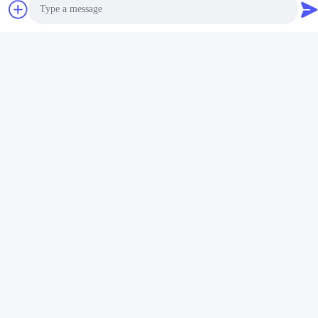
Busur Magnet Segmen
Untuk Generator Angin /
Dapatkan Harga
Dapatkan Harga
Langka Bumi
Motor
Terbaik
Terbaik
Photo
Video Call
Audio Call
Media Sosial
Kontak Cepat
Telp
86-13612960489