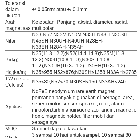
Toleransi
dalam
+/-0,05mm atau +/-0,1mm
ukuran
Arah
Ketebalan, Panjang, aksial, diameter, radial,
magnetisasi
multipolar
N33-N52;N33M-N50M;N33H-N48H;N30SH-
Nilai
N45SH;N30UH-N40UH;N28EH-
N38EH,N28AH-N35AH
N35(11.8-12.2);N52(14.4-14.8);N35M(11.8-
Br(kg)
12.2);N30H(10.8-11.3);N30SH(10.8-
11.2);N30UH(10.8-11.2);U30EH(10.8-11.2)
Hcj(ka/m)
N35≥955;N52≥876;N30SH≥1353;N33AH≥2785
TW (derajat
N35≤80;N52≤70;N30SH≤150;N33AH≤240
Celcius)
NdFeB neodymium rare earth magnet
permanen banyak digunakan di berbagai area,
seperti motor, sensor, speaker, rotor, alarm,
Aplikasi
mikrofon,
turbin angin/generator angin, magnetic
hook, magnetic holder, filter mobil dan
sebagainya
MOQ
Sampel dapat ditawarkan
3 sampai 10 hari untuk sampel, 10 sampai 30