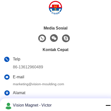
Media Sosial
Kontak Cepat
Telp
86-13612960489
E-mail
marketing@vision-moulding.com
Alamat
3/F, Bldg F, Hui Hong Industrial Park, desa JinXiaoTang,
Kota Fenggang, Kota Dongguan, Provinsi Guangdong,
Vision Magnet - Victor
523702 Cina