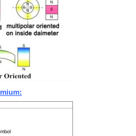
ymium:
ombol