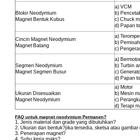
a) VCM
Blokir Neodymium
b) Penceta
Magnet Bentuk Kubus
c) Chuck m
d) Papan t
a) Terompe
Cincin Magnet Neodymium
b) Pemisah
Magnet Batang
c) Pengera
a) Bermoto
Segmen Neodymium
b) Turbin a
Magnet Segmen Busur
c) Generato
d) Papan t
a) Motor
Ukuran Disesuaikan
b) Mesin m
Magnet Neodymium
c) Perangk
d) Terapi 
FAQ untuk magnet neodymium Permanen?
1. Jenis material dan grade yang dibutuhkan?
2. Ukuran dan bentuk?jika tersedia, sketsa atau gambar
3. Penerapan magnet?
4. Suhu kerja maks?