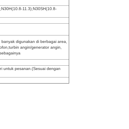
);N30H(10.8-11.3);N30SH(10.8-
banyak digunakan di berbagai area,
ofon,
turbin angin/generator angin,
n sebagainya
ari untuk pesanan.(Sesuai dengan