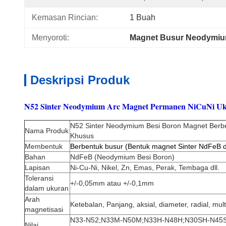
Kemasan Rincian:
1 Buah
Menyoroti:
Magnet Busur Neodymi
Deskripsi Produk
N52 Sinter Neodymium Arc Magnet Permanen NiCuNi U
N52 Sinter Neodymium Besi Boron Magnet Berb
Nama Produk
Khusus
Membentuk
Berbentuk busur (Bentuk magnet Sinter NdFeB d
Bahan
NdFeB (Neodymium Besi Boron)
Lapisan
Ni-Cu-Ni, Nikel, Zn, Emas, Perak, Tembaga dll.
Toleransi
+/-0,05mm atau +/-0,1mm
dalam ukuran
Arah
Ketebalan, Panjang, aksial, diameter, radial, mult
magnetisasi
N33-N52;N33M-N50M;N33H-N48H;N30SH-N45
Nilai