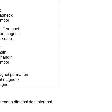
k
agnetik
ombol
t, Terompet
an magnetik
s suara
r
ngin
r angin
ombol
agnet permanen
at magnetik
magnet
 dengan dimensi dan toleransi.