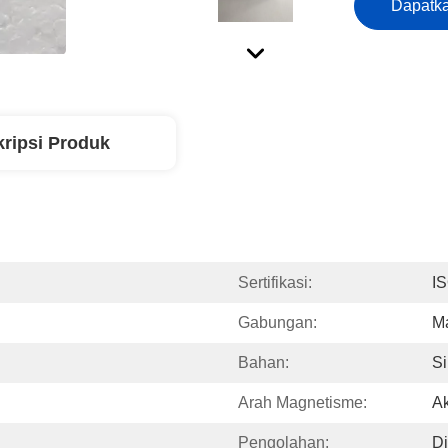
Dapatka
ripsi Produk
Sertifikasi:
I
Gabungan:
M
Bahan:
S
Arah Magnetisme:
Ak
Pengolahan:
Di