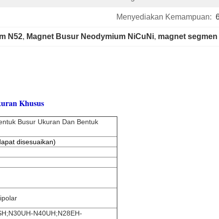
Menyediakan Kemampuan:
um N52
, 
Magnet Busur Neodymium NiCuNi
, 
magnet segmen 
kuran Khusus
entuk Busur Ukuran Dan Bentuk
apat disesuaikan)
ipolar
SH;N30UH-N40UH;N28EH-