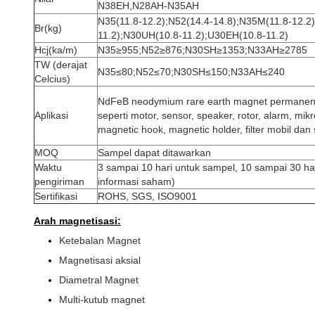
N38EH,
N28AH-N35AH
N35(11.8-12.2);N52(14.4-14.8);N35M(11.8-12.2
Br(kg)
11.2);N30UH(10.8-11.2);U30EH(10.8-11.2)
Hcj(ka/m)
N35≥955;N52≥876;N30SH≥1353;N33AH≥2785
TW (derajat
N35≤80;N52≤70;N30SH≤150;N33AH≤240
Celcius)
NdFeB neodymium rare earth magnet permanen 
Aplikasi
seperti motor, sensor, speaker, rotor, alarm, mikr
magnetic hook, magnetic holder, filter mobil da
MOQ
Sampel dapat ditawarkan
Waktu
3 sampai 10 hari untuk sampel, 10 sampai 30 h
pengiriman
informasi saham)
Sertifikasi
ROHS, SGS, ISO9001
Arah magnetisasi:
Ketebalan Magnet
Magnetisasi aksial
Diametral Magnet
Multi-kutub magnet