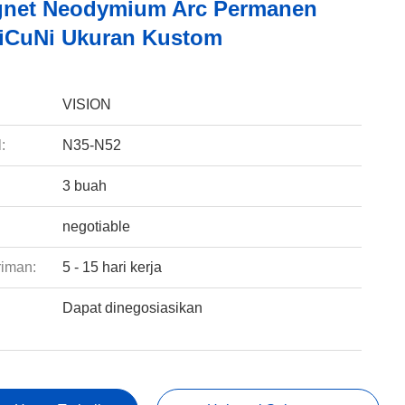
gnet Neodymium Arc Permanen
NiCuNi Ukuran Kustom
:
VISION
:
N35-N52
3 buah
negotiable
riman:
5 - 15 hari kerja
Dapat dinegosiasikan
: