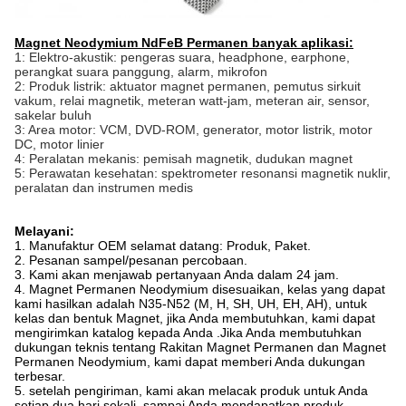
Magnet Neodymium NdFeB Permanen banyak aplikasi:
1: Elektro-akustik: pengeras suara, headphone, earphone,
perangkat suara panggung, alarm, mikrofon
2: Produk listrik: aktuator magnet permanen, pemutus sirkuit
vakum, relai magnetik, meteran watt-jam, meteran air, sensor,
sakelar buluh
3: Area motor: VCM, DVD-ROM, generator, motor listrik, motor
DC, motor linier
4: Peralatan mekanis: pemisah magnetik, dudukan magnet
5: Perawatan kesehatan: spektrometer resonansi magnetik nuklir,
peralatan dan instrumen medis
Melayani:
1. Manufaktur OEM selamat datang: Produk, Paket.
2. Pesanan sampel/pesanan percobaan.
3. Kami akan menjawab pertanyaan Anda dalam 24 jam.
4. Magnet Permanen Neodymium disesuaikan, kelas yang dapat
kami hasilkan adalah N35-N52 (M, H, SH, UH, EH, AH), untuk
kelas dan bentuk Magnet, jika Anda membutuhkan, kami dapat
mengirimkan katalog kepada Anda .Jika Anda membutuhkan
dukungan teknis tentang Rakitan Magnet Permanen dan Magnet
Permanen Neodymium, kami dapat memberi Anda dukungan
terbesar.
5. setelah pengiriman, kami akan melacak produk untuk Anda
setiap dua hari sekali, sampai Anda mendapatkan produk.