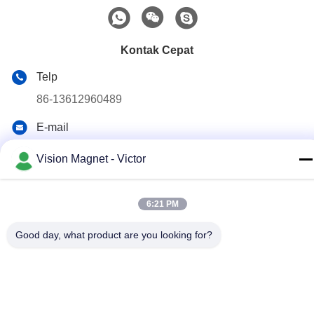
Kontak Cepat
Telp
86-13612960489
E-mail
marketing@vision-moulding.com
Vision Magnet - Victor
Alamat
3/F, Bldg F, Hui Hong Industrial Park, desa JinXiaoTang,
Kota Fenggang, Kota Dongguan, Provinsi Guangdong,
6:21 PM
523702 Cina
Good day, what product are you looking for?
Kebijakan Privasi
|
Sitemap
Cina Kualitas Baik Magnet Neodymium Industri Pemasok. Hak
cipta © 2019-2026 Dongguan Vision Plastics Magnetoelectricity