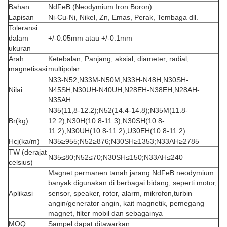
Bahan
NdFeB (Neodymium Iron Boron)
Lapisan
Ni-Cu-Ni, Nikel, Zn, Emas, Perak, Tembaga dll.
Toleransi
dalam
+/-0.05mm atau +/-0.1mm
ukuran
Arah
Ketebalan, Panjang, aksial, diameter, radial,
magnetisasi
multipolar
N33-N52;N33M-N50M;N33H-N48H;N30SH-
Nilai
N45SH;N30UH-N40UH;N28EH-N38EH,N28AH-
N35AH
N35(11,8-12.2);N52(14.4-14.8);N35M(11.8-
Br(kg)
12.2);N30H(10.8-11.3);N30SH(10.8-
11.2);N30UH(10.8-11.2);U30EH(10.8-11.2)
Hcj(ka/m)
N35≥955;N52≥876;N30SH≥1353;N33AH≥2785
TW (derajat
N35≤80;N52≤70;N30SH≤150;N33AH≤240
celsius)
Magnet permanen tanah jarang NdFeB neodymium
banyak digunakan di berbagai bidang, seperti motor,
Aplikasi
sensor, speaker, rotor, alarm, mikrofon,
turbin
angin/generator angin, kait magnetik, pemegang
magnet, filter mobil dan sebagainya
MOQ
Sampel dapat ditawarkan