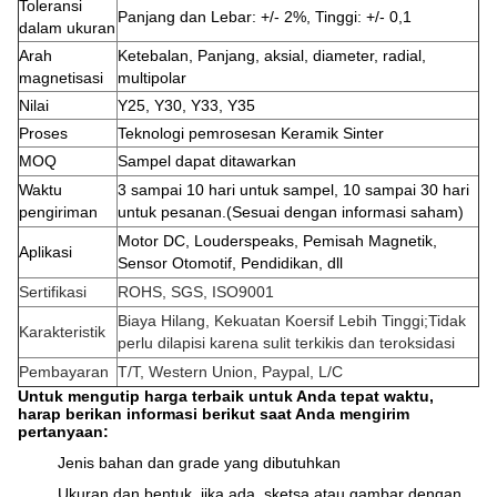
Toleransi
Panjang dan Lebar: +/- 2%, Tinggi: +/- 0,1
dalam ukuran
Arah
Ketebalan, Panjang, aksial, diameter, radial,
magnetisasi
multipolar
Nilai
Y25, Y30, Y33, Y35
Proses
Teknologi pemrosesan Keramik Sinter
MOQ
Sampel dapat ditawarkan
Waktu
3 sampai 10 hari untuk sampel, 10 sampai 30 hari
pengiriman
untuk pesanan.(Sesuai dengan informasi saham)
Motor DC, Louderspeaks, Pemisah Magnetik,
Aplikasi
Sensor Otomotif, Pendidikan, dll
Sertifikasi
ROHS, SGS, ISO9001
Biaya Hilang, Kekuatan Koersif Lebih Tinggi;Tidak
Karakteristik
perlu dilapisi karena sulit terkikis dan teroksidasi
Pembayaran
T/T, Western Union, Paypal, L/C
Untuk mengutip harga terbaik untuk Anda tepat waktu,
harap berikan informasi berikut saat Anda mengirim
pertanyaan:
Jenis bahan dan grade yang dibutuhkan
Ukuran dan bentuk, jika ada, sketsa atau gambar dengan