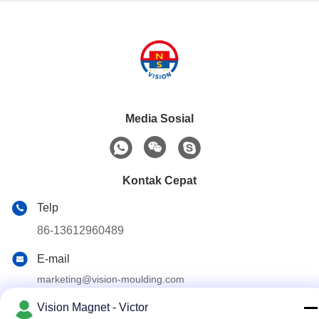
Media Sosial
Kontak Cepat
Telp
86-13612960489
E-mail
marketing@vision-moulding.com
Alamat
Vision Magnet - Victor