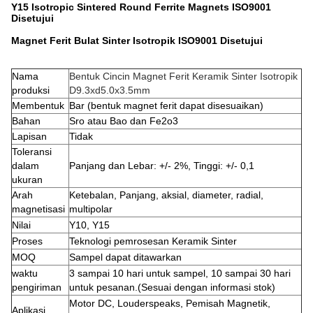
Y15 Isotropic Sintered Round Ferrite Magnets ISO9001
Disetujui
Magnet Ferit Bulat Sinter Isotropik ISO9001 Disetujui
Nama
Bentuk Cincin Magnet Ferit Keramik Sinter Isotropik
produksi
D9.3xd5.0x3.5mm
Membentuk
Bar (bentuk magnet ferit dapat disesuaikan)
Bahan
Sro atau Bao dan Fe2o3
Lapisan
Tidak
Toleransi
dalam
Panjang dan Lebar: +/- 2%, Tinggi: +/- 0,1
ukuran
Arah
Ketebalan, Panjang, aksial, diameter, radial,
magnetisasi
multipolar
Nilai
Y10, Y15
Proses
Teknologi pemrosesan Keramik Sinter
MOQ
Sampel dapat ditawarkan
waktu
3 sampai 10 hari untuk sampel, 10 sampai 30 hari
pengiriman
untuk pesanan.(Sesuai dengan informasi stok)
Motor DC, Louderspeaks, Pemisah Magnetik,
Aplikasi