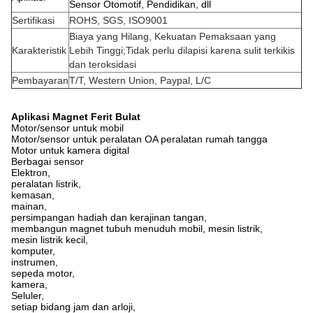
Sensor Otomotif, Pendidikan, dll
Sertifikasi
ROHS, SGS, ISO9001
Biaya yang Hilang, Kekuatan Pemaksaan yang
Karakteristik
Lebih Tinggi;Tidak perlu dilapisi karena sulit terkikis
dan teroksidasi
Pembayaran
T/T, Western Union, Paypal, L/C
Aplikasi Magnet Ferit Bulat
Motor/sensor untuk mobil
Motor/sensor untuk peralatan OA peralatan rumah tangga
Motor untuk kamera digital
Berbagai sensor
Elektron,
peralatan listrik,
kemasan,
mainan,
persimpangan hadiah dan kerajinan tangan,
membangun magnet tubuh menuduh mobil, mesin listrik,
mesin listrik kecil,
komputer,
instrumen,
sepeda motor,
kamera,
Seluler,
setiap bidang jam dan arloji,