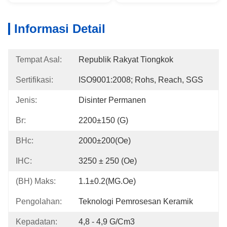
Informasi Detail
Tempat Asal:
Republik Rakyat Tiongkok
Sertifikasi:
ISO9001:2008; Rohs, Reach, SGS
Jenis:
Disinter Permanen
Br:
2200±150 (G)
BHc:
2000±200(Oe)
IHC:
3250 ± 250 (Oe)
(BH) Maks:
1.1±0.2(MG.Oe)
Pengolahan:
Teknologi Pemrosesan Keramik
Kepadatan:
4,8 - 4,9 G/cm3