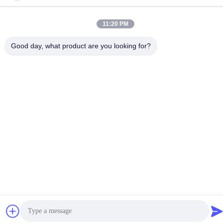
3/F, Bldg F, Hui Hong Industrial Park, desa JinXiaoTang,
Kota Fenggang, Kota Dongguan, Provinsi Guangdong,
523702 Cina
11:20 PM
Good day, what product are you looking for?
Kebijakan Privasi
|
Sitemap
Cina Kualitas Baik Magnet Neodymium Industri Pemasok. Hak
cipta © 2019-2026 Dongguan Vision Plastics Magnetoelectricity
Technology Co., Ltd. Semua hak dilindungi.