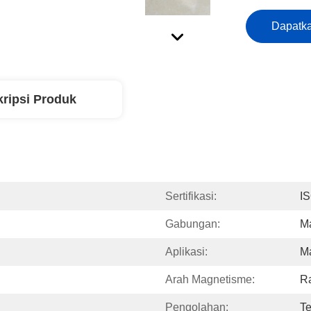
Dapatka
ripsi Produk
Sertifikasi:
I
Gabungan:
M
Aplikasi:
M
Arah Magnetisme:
Ra
Pengolahan:
T