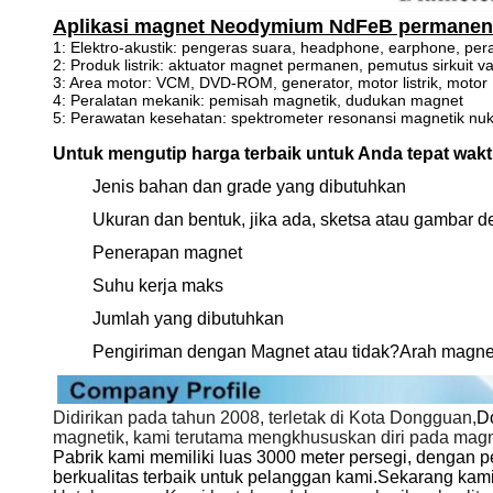
Aplikasi magnet Neodymium NdFeB permanen 
1: Elektro-akustik: pengeras suara, headphone, earphone, per
2: Produk listrik: aktuator magnet permanen, pemutus sirkuit v
3: Area motor: VCM, DVD-ROM, generator, motor listrik, motor 
4: Peralatan mekanik: pemisah magnetik, dudukan magnet
5: Perawatan kesehatan: spektrometer resonansi magnetik nukl
Untuk mengutip harga terbaik untuk Anda tepat wakt
Jenis bahan dan grade yang dibutuhkan
Ukuran dan bentuk, jika ada, sketsa atau gambar d
Penerapan magnet
Suhu kerja maks
Jumlah yang dibutuhkan
Pengiriman dengan Magnet atau tidak?Arah magne
Didirikan pada tahun 2008, terletak di Kota Dongguan,
Do
magnetik, kami terutama mengkhususkan diri pada mag
Pabrik kami memiliki luas 3000 meter persegi, dengan pe
berkualitas terbaik untuk pelanggan kami.Sekarang kam