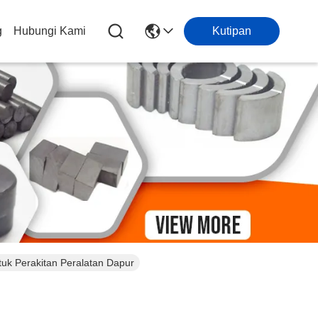
g
Hubungi Kami
Kutipan
k Perakitan Peralatan Dapur