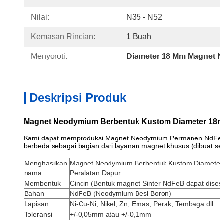
Nilai:
N35 - N52
Kemasan Rincian:
1 Buah
Menyoroti:
Diameter 18 Mm Magnet 
Deskripsi Produk
Magnet Neodymium Berbentuk Kustom Diameter 18m
Kami dapat memproduksi Magnet Neodymium Permanen NdFeB dal
berbeda sebagai bagian dari layanan magnet khusus (dibuat s
Menghasilkan
Magnet Neodymium Berbentuk Kustom Diameter
nama
Peralatan Dapur
Membentuk
Cincin (Bentuk magnet Sinter NdFeB dapat dise
Bahan
NdFeB (Neodymium Besi Boron)
Lapisan
Ni-Cu-Ni, Nikel, Zn, Emas, Perak, Tembaga dll.
Toleransi
+/-0,05mm atau +/-0,1mm