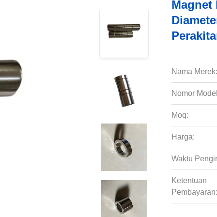
Magnet
Diamete
Perakit
Nama Merek
Nomor Model
Moq:
Harga:
Waktu Pengi
Ketentuan
Pembayaran