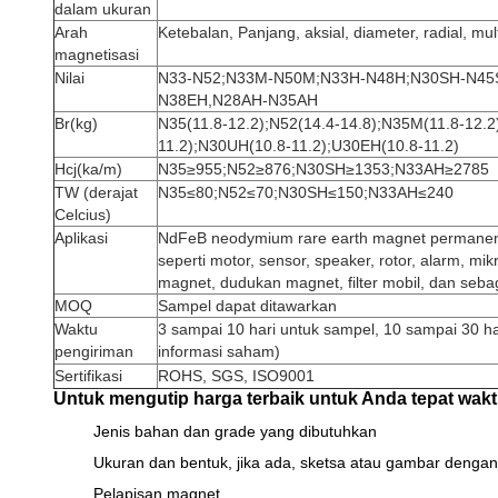
dalam ukuran
Arah
Ketebalan, Panjang, aksial, diameter, radial, mul
magnetisasi
Nilai
N33-N52;N33M-N50M;N33H-N48H;N30SH-N45
N38EH,
N28AH-N35AH
Br(kg)
N35(11.8-12.2);N52(14.4-14.8);N35M(11.8-12.2
11.2);N30UH(10.8-11.2);U30EH(10.8-11.2)
Hcj(ka/m)
N35≥955;N52≥876;N30SH≥1353;N33AH≥2785
TW (derajat
N35≤80;N52≤70;N30SH≤150;N33AH≤240
Celcius)
Aplikasi
NdFeB neodymium rare earth magnet permanen 
seperti motor, sensor, speaker, rotor, alarm, mik
magnet, dudukan magnet, filter mobil, dan seba
MOQ
Sampel dapat ditawarkan
Waktu
3 sampai 10 hari untuk sampel, 10 sampai 30 h
pengiriman
informasi saham)
Sertifikasi
ROHS, SGS, ISO9001
Untuk mengutip harga terbaik untuk Anda tepat wakt
Jenis bahan dan grade yang dibutuhkan
Ukuran dan bentuk, jika ada, sketsa atau gambar dengan 
Pelapisan magnet