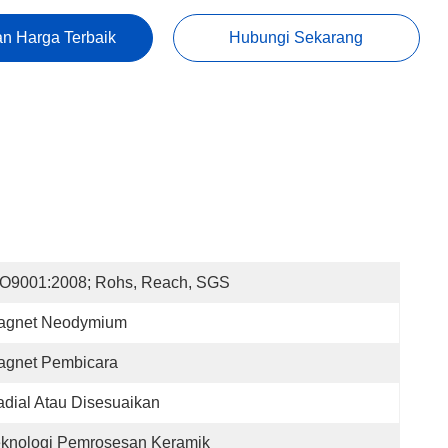
n Harga Terbaik
Hubungi Sekarang
SO9001:2008; Rohs, Reach, SGS
agnet Neodymium
agnet Pembicara
dial Atau Disesuaikan
eknologi Pemrosesan Keramik