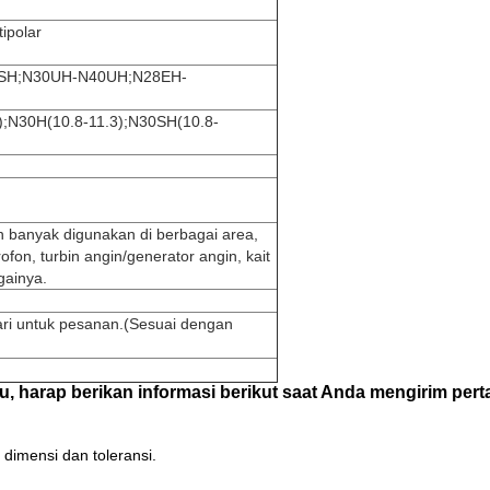
tipolar
SH;N30UH-N40UH;N28EH-
);N30H(10.8-11.3);N30SH(10.8-
banyak digunakan di berbagai area,
rofon, turbin angin/generator angin, kait
gainya.
ari untuk pesanan.(Sesuai dengan
u, harap berikan informasi berikut saat Anda mengirim per
dimensi dan toleransi.