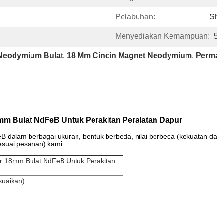
Pelabuhan:
S
Menyediakan Kemampuan:
Neodymium Bulat
, 
18 Mm Cincin Magnet Neodymium
, 
Perma
m Bulat NdFeB Untuk Perakitan Peralatan Dapur
am berbagai ukuran, bentuk berbeda, nilai berbeda (kekuatan dan p
esuai pesanan) kami.
 18mm Bulat NdFeB Untuk Perakitan
suaikan)