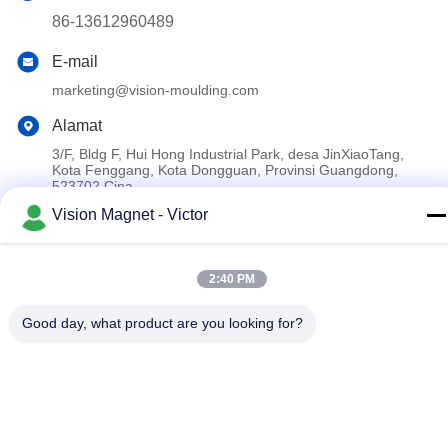
86-13612960489
E-mail
marketing@vision-moulding.com
Alamat
3/F, Bldg F, Hui Hong Industrial Park, desa JinXiaoTang,
Kota Fenggang, Kota Dongguan, Provinsi Guangdong,
523702 Cina
Vision Magnet - Victor
Kebijakan Privasi
|
Sitemap
2:40 PM
Cina Kualitas Baik Magnet Neodymium Industri Pemasok. Hak
cipta © 2019-2026 Dongguan Vision Plastics Magnetoelectricity
Good day, what product are you looking for?
Technology Co., Ltd. Semua hak dilindungi.