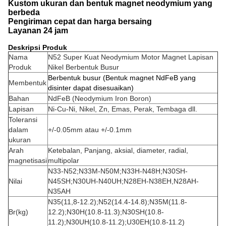
Kustom ukuran dan bentuk magnet neodymium yang
berbeda
Pengiriman cepat dan harga bersaing
Layanan 24 jam
Deskripsi Produk
Nama
N52 Super Kuat Neodymium Motor Magnet Lapisan
Produk
Nikel Berbentuk Busur
Berbentuk busur (Bentuk magnet NdFeB yang
Membentuk
disinter dapat disesuaikan)
Bahan
NdFeB (Neodymium Iron Boron)
Lapisan
Ni-Cu-Ni, Nikel, Zn, Emas, Perak, Tembaga dll.
Toleransi
dalam
+/-0.05mm atau +/-0.1mm
ukuran
Arah
Ketebalan, Panjang, aksial, diameter, radial,
magnetisasi
multipolar
N33-N52;N33M-N50M;N33H-N48H;N30SH-
Nilai
N45SH;N30UH-N40UH;N28EH-N38EH,
N28AH-
N35AH
N35(11,8-12.2);N52(14.4-14.8);N35M(11.8-
Br(kg)
12.2);N30H(10.8-11.3);N30SH(10.8-
11.2);N30UH(10.8-11.2);U30EH(10.8-11.2)