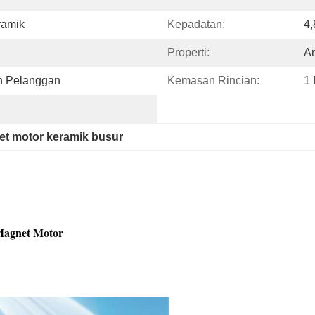
ramik
Kepadatan:
4,
Properti:
An
n Pelanggan
Kemasan Rincian:
1
t motor keramik busur
 Magnet Motor