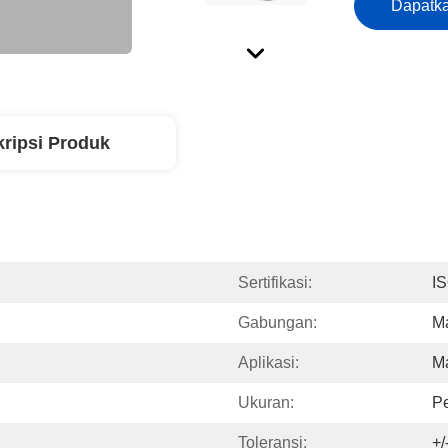
Dapatka
ripsi Produk
Sertifikasi:
I
Gabungan:
Ma
Aplikasi:
Ma
Ukuran:
P
Toleransi:
+/