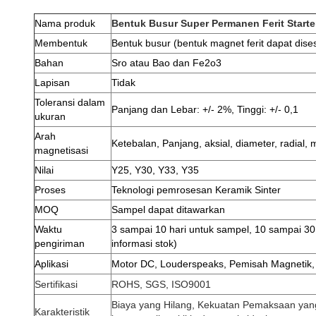
Nama produk
Bentuk Busur Super Permanen Ferit Starte
Membentuk
Bentuk busur (bentuk magnet ferit dapat dise
Bahan
Sro atau Bao dan Fe2o3
Lapisan
Tidak
Toleransi dalam
Panjang dan Lebar: +/- 2%, Tinggi: +/- 0,1
ukuran
Arah
Ketebalan, Panjang, aksial, diameter, radial, m
magnetisasi
Nilai
Y25, Y30, Y33, Y35
Proses
Teknologi pemrosesan Keramik Sinter
MOQ
Sampel dapat ditawarkan
Waktu
3 sampai 10 hari untuk sampel, 10 sampai 30
pengiriman
informasi stok)
Aplikasi
Motor DC, Louderspeaks, Pemisah Magnetik, S
Sertifikasi
ROHS, SGS, ISO9001
Biaya yang Hilang, Kekuatan Pemaksaan yang L
Karakteristik