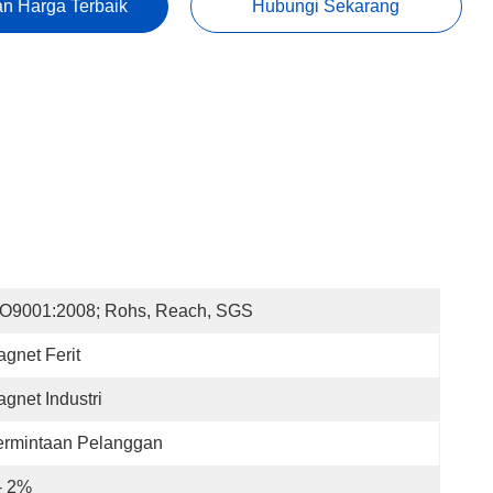
n Harga Terbaik
Hubungi Sekarang
SO9001:2008; Rohs, Reach, SGS
gnet Ferit
gnet Industri
ermintaan Pelanggan
- 2%