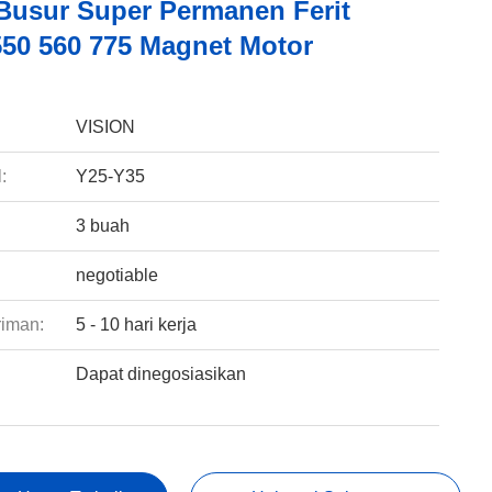
Busur Super Permanen Ferit
 550 560 775 Magnet Motor
:
VISION
:
Y25-Y35
3 buah
negotiable
riman:
5 - 10 hari kerja
Dapat dinegosiasikan
: