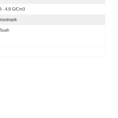
8 - 4,9 G/cm3
isotropik
 Buah