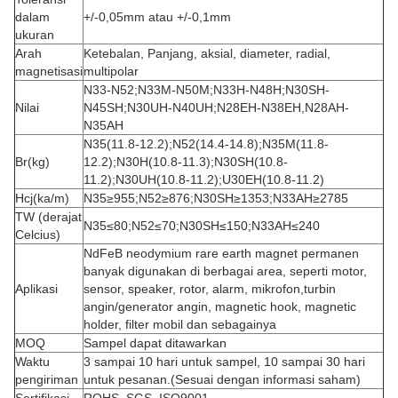
dalam
+/-0,05mm atau +/-0,1mm
ukuran
Arah
Ketebalan, Panjang, aksial, diameter, radial,
magnetisasi
multipolar
N33-N52;N33M-N50M;N33H-N48H;N30SH-
Nilai
N45SH;N30UH-N40UH;N28EH-N38EH,
N28AH-
N35AH
N35(11.8-12.2);N52(14.4-14.8);N35M(11.8-
Br(kg)
12.2);N30H(10.8-11.3);N30SH(10.8-
11.2);N30UH(10.8-11.2);U30EH(10.8-11.2)
Hcj(ka/m)
N35≥955;N52≥876;N30SH≥1353;N33AH≥2785
TW (derajat
N35≤80;N52≤70;N30SH≤150;N33AH≤240
Celcius)
NdFeB neodymium rare earth magnet permanen
banyak digunakan di berbagai area, seperti motor,
Aplikasi
sensor, speaker, rotor, alarm, mikrofon,
turbin
angin/generator angin, magnetic hook, magnetic
holder, filter mobil dan sebagainya
MOQ
Sampel dapat ditawarkan
Waktu
3 sampai 10 hari untuk sampel, 10 sampai 30 hari
pengiriman
untuk pesanan.(Sesuai dengan informasi saham)