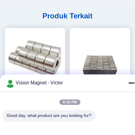
Produk Terkait
Vision Magnet - Victor
video
video
Lapisan seng Magnet
Kecil Langka Bumi
6:42 PM
Neodymium Industri Kuat
Permanen Neodymium Blok
N50 Kuat 20 * 20mm
Magnet N35 Lapisan Seng
Good day, what product are you looking for?
Dapatkan Harga
Dapatkan Harga
Penggunaan Serbaguna
Terbaik
Terbaik