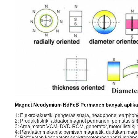
Magnet Neodymium NdFeB Permanen banyak aplika
1: Elektro-akustik: pengeras suara, headphone, earphon
2: Produk listrik: aktuator magnet permanen, pemutus sir
3: Area motor: VCM, DVD-ROM, generator, motor listrik, m
4: Peralatan mekanis: pemisah magnetik, dudukan magn
5: Perawatan kesehatan: spektrometer resonansi magneti