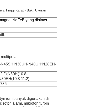
a Tinggi Karat - Bukti Ukuran
magnet NdFeB yang disinter
ll.
 multipolar
-N45SH;N30UH-N40UH;N28EH-
12.2);N30H(10.8-
U30EH(10.8-11.2)
2785
dymium banyak digunakan di
, rotor, alarm, mikrofon,
turbin