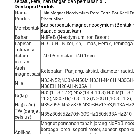
sepatu, kerajinan tangan dan perhiasan dll.
Deskripsi Produk
Nama
T
hin Magnet Neodymium Rare Earth Bar Kecil Day
Produk
Disesuaikan
Bar berbentuk magnet neodymium (Bentuk 
Membentuk
dapat disesuaikan)
Bahan
NdFeB (Neodymium Iron Boron)
Lapisan
Ni-Cu-Ni, Nikel, Zn, Emas, Perak, Tembaga d
Toleransi
dalam
+/-0.05mm atau +/-0.1mm
ukuran
Arah
Ketebalan, Panjang, aksial, diameter, radial,
magnetisasi
N33-N52;N33M-N50M;N33H-N48H;N30SH
Nilai
N38EH,
N28AH-N35AH
N35(11,8-12.2);N52(14.4-14.8);N35M(11.8-
Br(kg)
11.3);N30SH(10.8-11.2);N30UH(10.8-11.2);
Hcj(ka/m)
N35≥955;N52≥876;N30SH≥1353;N33AH≥
TW (derajat
N35≤80;N52≤70;N30SH≤150;N33AH≤240
celsius)
Magnet permanen tanah jarang NdFeB neo
berbagai area, seperti motor, sensor, speaker
Aplikasi