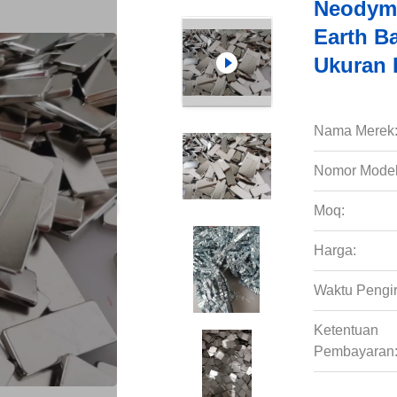
Neodymi
Earth Ba
Ukuran 
Nama Merek
Nomor Model
Moq:
Harga:
Waktu Pengi
Ketentuan
Pembayaran