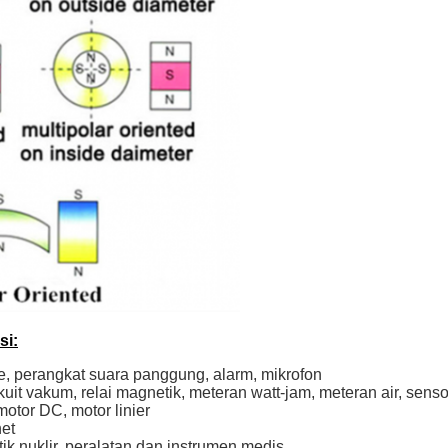
si:
e, perangkat suara panggung, alarm, mikrofon
kuit vakum, relai magnetik, meteran watt-jam, meteran air, senso
otor DC, motor linier
et
k nuklir, peralatan dan instrumen medis