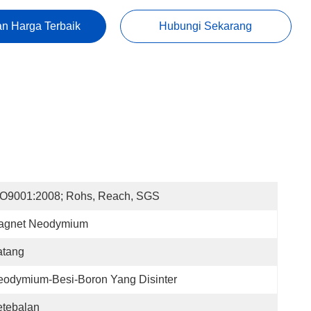
n Harga Terbaik
Hubungi Sekarang
SO9001:2008; Rohs, Reach, SGS
agnet Neodymium
atang
odymium-Besi-Boron Yang Disinter
etebalan