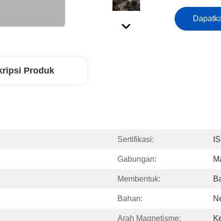
Dapatka
ripsi Produk
Sertifikasi:
I
Gabungan:
M
Membentuk:
B
Bahan:
Ne
Arah Magnetisme:
K