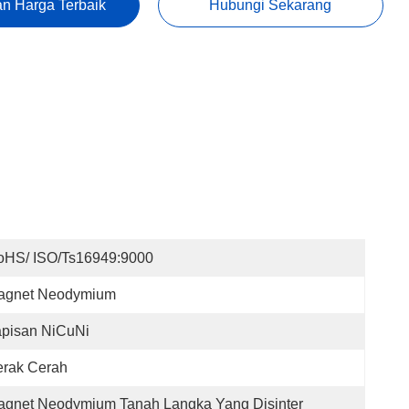
n Harga Terbaik
Hubungi Sekarang
oHS/ ISO/Ts16949:9000
agnet Neodymium
apisan NiCuNi
erak Cerah
agnet Neodymium Tanah Langka Yang Disinter