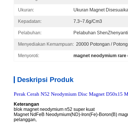
Ukuran:
Ukuran Magnet Disesuaik
Kepadatan:
7.3~7.6g/cm3
Pelabuhan:
Pelabuhan ShenZhenyant
Menyediakan Kemampuan:
20000 Potongan / Potong
Menyoroti:
magnet neodymium rare 
Deskripsi Produk
Perak Cerah N52 Neodymium Disc Magnet D50x15 Ma
Keterangan
blok magnet neodymium n52 super kuat
Magnet NdFeB Neodymium(ND)-Iron(Fe)-Boron(B) magnet 
pelanggan,