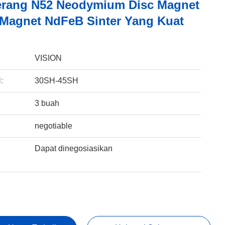
erang N52 Neodymium Disc Magnet
Magnet NdFeB Sinter Yang Kuat
:
VISION
:
30SH-45SH
3 buah
negotiable
Dapat dinegosiasikan
: