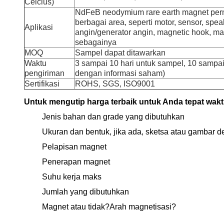
Celcius)
NdFeB neodymium rare earth magnet per
berbagai area, seperti motor, sensor, speak
Aplikasi
angin/generator angin, magnetic hook, magn
sebagainya
MOQ
Sampel dapat ditawarkan
Waktu
3 sampai 10 hari untuk sampel, 10 sampai
pengiriman
dengan informasi saham)
Sertifikasi
ROHS, SGS, ISO9001
Untuk mengutip harga terbaik untuk Anda tepat wakt
Jenis bahan dan grade yang dibutuhkan
Ukuran dan bentuk, jika ada, sketsa atau gambar d
Pelapisan magnet
Penerapan magnet
Suhu kerja maks
Jumlah yang dibutuhkan
Magnet atau tidak?Arah magnetisasi?