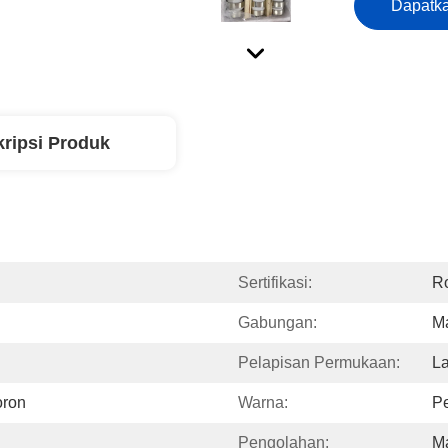
Dapatka
ripsi Produk
Sertifikasi:
R
Gabungan:
M
Pelapisan Permukaan:
L
oron
Warna:
P
Pengolahan:
M