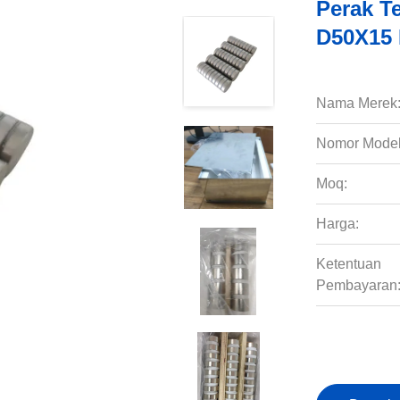
Perak T
D50X15 
Nama Merek
Nomor Model
Moq:
Harga:
Ketentuan
Pembayaran