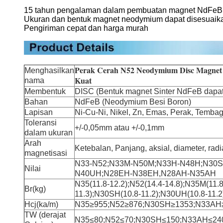
15 tahun pengalaman dalam pembuatan magnet NdFeB
Ukuran dan bentuk magnet neodymium dapat disesuaik
Pengiriman cepat dan harga murah
Perak Cerah N52 Neodymium Disc Magnet
Menghasilkan
Kuat
nama
Membentuk
DISC (Bentuk magnet Sinter NdFeB dapat
Bahan
NdFeB (Neodymium Besi Boron)
Lapisan
Ni-Cu-Ni, Nikel, Zn, Emas, Perak, Tembaga
Toleransi
+/-0,05mm atau +/-0,1mm
dalam ukuran
Arah
Ketebalan, Panjang, aksial, diameter, radia
magnetisasi
N33-N52;N33M-N50M;N33H-N48H;N30
Nilai
N40UH;N28EH-N38EH,N28AH-N35AH
N35(11.8-12.2);N52(14.4-14.8);N35M(11.8
Br(kg)
11.3);N30SH(10.8-11.2);N30UH(10.8-11.2
Hcj(ka/m)
N35≥955;N52≥876;N30SH≥1353;N33AH
TW (derajat
N35≤80;N52≤70;N30SH≤150;N33AH≤24