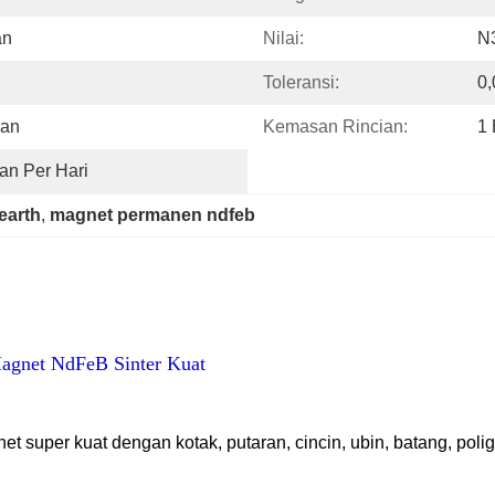
an
Nilai:
N
Toleransi:
0
ian
Kemasan Rincian:
1
an Per Hari
earth
, 
magnet permanen ndfeb
gnet NdFeB Sinter Kuat
super kuat dengan kotak, putaran, cincin, ubin, batang, poli