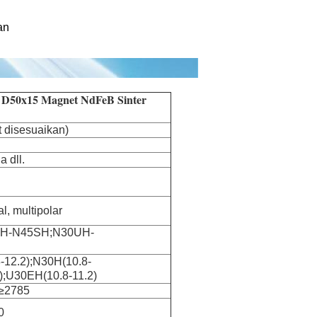
an
 D50x15 Magnet NdFeB Sinter
 disesuaikan)
 dll.
l, multipolar
SH-N45SH;N30UH-
-12.2);N30H(10.8-
);U30EH(10.8-11.2)
≥2785
0