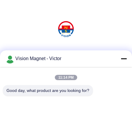
Media Sosial
Vision Magnet - Victor
11:14 PM
Kontak Cepat
Telp
Good day, what product are you looking for?
86-13612960489
E-mail
marketing@vision-moulding.com
Alamat