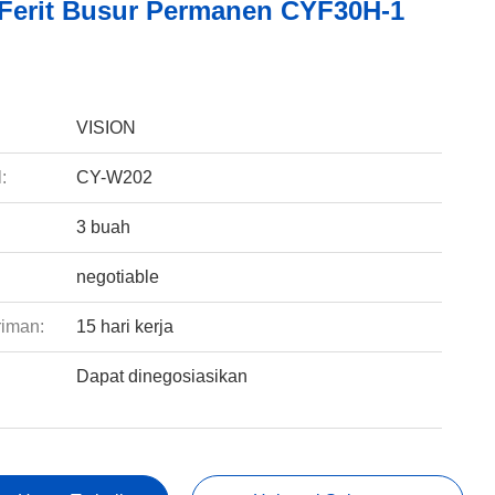
Ferit Busur Permanen CYF30H-1
:
VISION
:
CY-W202
3 buah
negotiable
riman:
15 hari kerja
Dapat dinegosiasikan
: