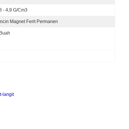
8 - 4,9 G/cm3
ncin Magnet Ferit Permanen
 Buah
-langit