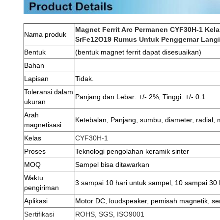
Magnet Ferrit Arc Permanen CYF30H-1 Kelas
Nama produk
SrFe12O19 Rumus Untuk Penggemar Langit
Bentuk
(bentuk magnet ferrit dapat disesuaikan)
Bahan
Lapisan
Tidak.
Toleransi dalam
Panjang dan Lebar: +/- 2%, Tinggi: +/- 0.1
ukuran
Arah
Ketebalan, Panjang, sumbu, diameter, radial, m
magnetisasi
Kelas
CYF30H-1
Proses
Teknologi pengolahan keramik sinter
MOQ
Sampel bisa ditawarkan
Waktu
3 sampai 10 hari untuk sampel, 10 sampai 30 
pengiriman
Aplikasi
Motor DC, loudspeaker, pemisah magnetik, sens
Sertifikasi
ROHS, SGS, ISO9001