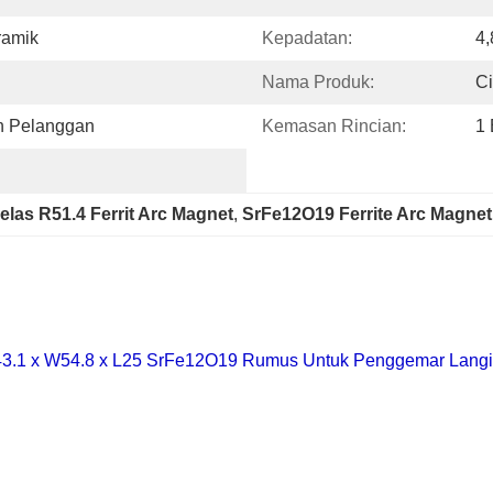
ramik
Kepadatan:
4,
Nama Produk:
Ci
n Pelanggan
Kemasan Rincian:
1
elas R51.4 Ferrit Arc Magnet
, 
SrFe12O19 Ferrite Arc Magnet
43.1 x W54.8 x L25 SrFe12O19 Rumus Untuk Penggemar Langit