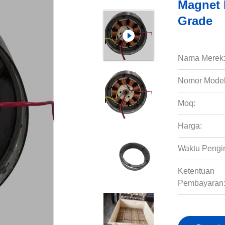
Magnet 
Grade
Nama Merek
Nomor Model
Moq:
Harga:
Waktu Pengi
Ketentuan
Pembayaran