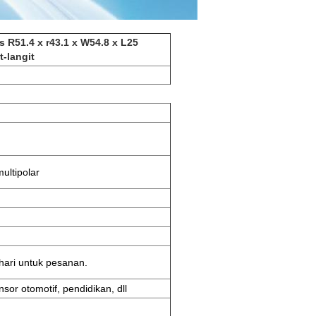
 R51.4 x r43.1 x W54.8 x L25
-langit
ultipolar
hari untuk pesanan.
or otomotif, pendidikan, dll