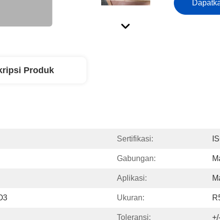
Dapatka
ripsi Produk
Sertifikasi:
I
Gabungan:
Ma
Aplikasi:
Ma
O3
Ukuran:
R5
Toleransi:
+/