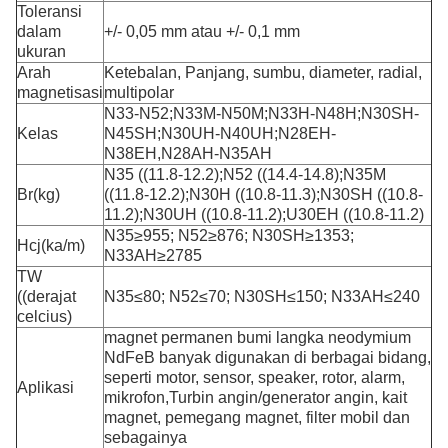
Toleransi
dalam
+/- 0,05 mm atau +/- 0,1 mm
ukuran
Arah
Ketebalan, Panjang, sumbu, diameter, radial,
magnetisasi
multipolar
N33-N52;N33M-N50M;N33H-N48H;N30SH-
Kelas
N45SH;N30UH-N40UH;N28EH-
N38EH,
N28AH-N35AH
N35 ((11.8-12.2);N52 ((14.4-14.8);N35M
Br(kg)
((11.8-12.2);N30H ((10.8-11.3);N30SH ((10.8-
11.2);N30UH ((10.8-11.2);U30EH ((10.8-11.2)
N35≥955; N52≥876; N30SH≥1353;
Hcj(ka/m)
N33AH≥2785
TW
((derajat
N35≤80; N52≤70; N30SH≤150; N33AH≤240
celcius)
magnet permanen bumi langka neodymium
NdFeB banyak digunakan di berbagai bidang,
seperti motor, sensor, speaker, rotor, alarm,
Aplikasi
mikrofon,
Turbin angin/generator angin, kait
magnet, pemegang magnet, filter mobil dan
sebagainya