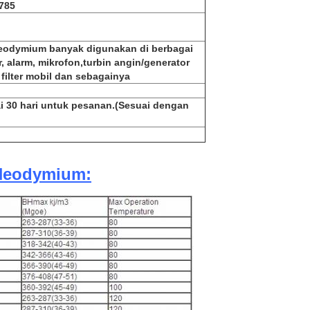
785
eodymium banyak digunakan di berbagai
r, alarm, mikrofon,
turbin angin/generator
filter mobil dan sebagainya
ai 30 hari untuk pesanan.(Sesuai dengan
 Neodymium: