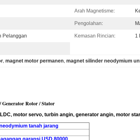
Arah Magnetisme:
Ke
Pengolahan:
M
n Pelanggan
Kemasan Rincian:
1
r
, 
magnet motor permanen
, 
magnet silinder neodymium un
 Generator Rotor / Stator
 motor servo, turbin angin, generator angin, motor starte
 neodymium tanah jarang
dagangan garansi USD 80000