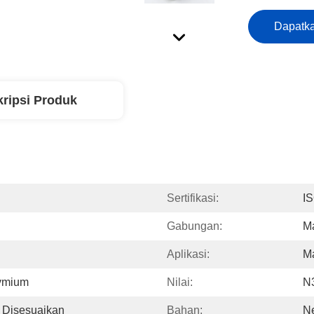
Dapatka
ripsi Produk
Sertifikasi:
I
Gabungan:
M
Aplikasi:
M
dymium
Nilai:
N
u Disesuaikan
Bahan:
N