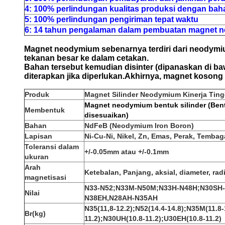
4: 100% perlindungan kualitas produksi dengan baha
5: 100% perlindungan pengiriman tepat waktu
6: 14 tahun pengalaman dalam pembuatan magnet 
Magnet neodymium sebenarnya terdiri dari neodymi
tekanan besar ke dalam cetakan.
Bahan tersebut kemudian disinter (dipanaskan di ba
diterapkan jika diperlukan.Akhirnya, magnet koson
Produk
Magnet Silinder Neodymium Kinerja Tingg
Magnet neodymium bentuk silinder (Ben
Membentuk
disesuaikan)
Bahan
NdFeB (Neodymium Iron Boron)
Lapisan
Ni-Cu-Ni, Nikel, Zn, Emas, Perak, Tembaga
Toleransi dalam
+/-0.05mm atau +/-0.1mm
ukuran
Arah
Ketebalan, Panjang, aksial, diameter, radi
magnetisasi
N33-N52;N33M-N50M;N33H-N48H;N30SH
Nilai
N38EH,
N28AH-N35AH
N35(11,8-12.2);N52(14.4-14.8);N35M(11.8-
Br(kg)
11.2);N30UH(10.8-11.2);U30EH(10.8-11.2)