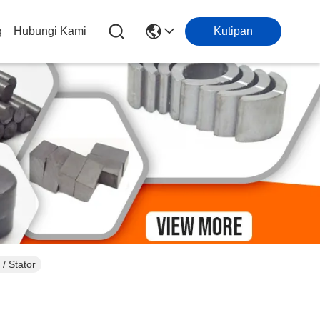
g
Hubungi Kami
Kutipan
/ Stator