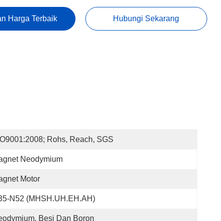
n Harga Terbaik
Hubungi Sekarang
SO9001:2008; Rohs, Reach, SGS
agnet Neodymium
agnet Motor
35-N52 (MHSH.UH.EH.AH)
eodymium, Besi Dan Boron