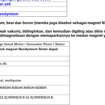
n asli
neodymium
um, besi dan boron (mereka juga disebut sebagai magnet 
wah vakum), didinginkan, dan kemudian digiling atau diiri
g dimagnetisasi dengan memaparkannya ke medan magnet ya
i Untuk Motor / Generator Rotor / Stator
tuk magnet Neodymium Sinter dapat
 dll.
al, multipolar
-N45SH;N30UH-N40UH;N28EH-
12.2);N30H(10.8-11.3);N30SH(10.8-