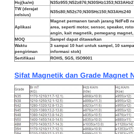
Hcj(ka/m)
N35≥955;N52≥876;N30SH≥1353;N33AH≥2
TW (derajat
N35≤80;N52≤70;N30SH≤150;N33AH≤240
celsius)
Magnet permanen tanah jarang NdFeB n
Aplikasi
area, seperti motor, sensor, speaker, roto
angin, kait magnetik, pemegang magnet, 
MOQ
Sampel dapat ditawarkan
Waktu
3 sampai 10 hari untuk sampel, 10 samp
pengiriman
informasi stok)
Sertifikasi
ROHS, SGS, ISO9001
Sifat Magnetik dan Grade Magnet