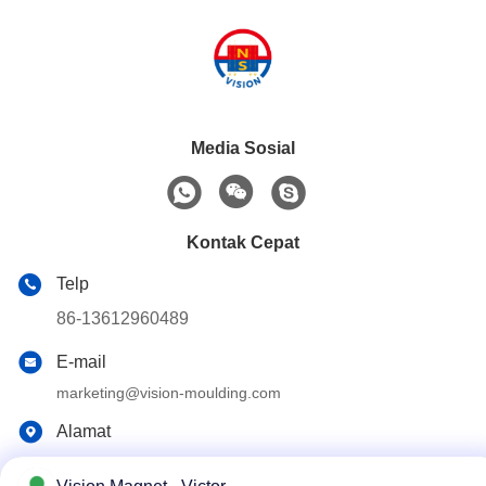
Media Sosial
Kontak Cepat
Telp
86-13612960489
E-mail
marketing@vision-moulding.com
Alamat
3/F, Bldg F, Hui Hong Industrial Park, desa JinXiaoTang,
Kota Fenggang, Kota Dongguan, Provinsi Guangdong,