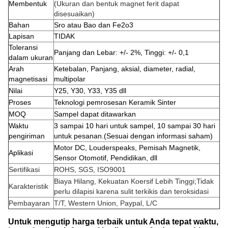
Membentuk
(Ukuran dan bentuk magnet ferit dapat
disesuaikan)
Bahan
Sro atau Bao dan Fe2o3
Lapisan
TIDAK
Toleransi
Panjang dan Lebar: +/- 2%, Tinggi: +/- 0,1
dalam ukuran
Arah
Ketebalan, Panjang, aksial, diameter, radial,
magnetisasi
multipolar
Nilai
Y25, Y30, Y33, Y35 dll
Proses
Teknologi pemrosesan Keramik Sinter
MOQ
Sampel dapat ditawarkan
Waktu
3 sampai 10 hari untuk sampel, 10 sampai 30 hari
pengiriman
untuk pesanan.(Sesuai dengan informasi saham)
Motor DC, Louderspeaks, Pemisah Magnetik,
Aplikasi
Sensor Otomotif, Pendidikan, dll
Sertifikasi
ROHS, SGS, ISO9001
Biaya Hilang, Kekuatan Koersif Lebih Tinggi;Tidak
Karakteristik
perlu dilapisi karena sulit terkikis dan teroksidasi
Pembayaran
T/T, Western Union, Paypal, L/C
Untuk mengutip harga terbaik untuk Anda tepat waktu,