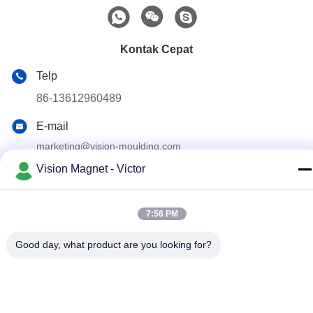
Kontak Cepat
Telp
86-13612960489
E-mail
marketing@vision-moulding.com
Vision Magnet - Victor
Alamat
1 / F, Gedung 7, Taman Sains dan Teknologi Zhengqiangda,
Jalan Xiangyang, Komunitas Shigu, Kota Tangxia, Kota
Dongguan, Provinsi Guangdong, Cina
7:56 PM
Good day, what product are you looking for?
Kebijakan Privasi
|
Sitemap
Cina Kualitas Baik Magnet Neodymium Industri Pemasok. Hak
cipta © 2019-2026 Vision Magnetoelectricity Technology Co., Ltd.