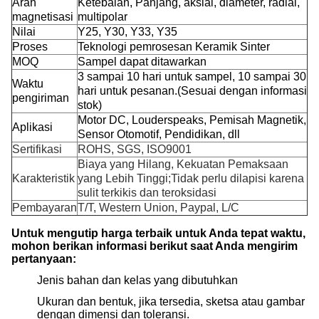
Arah
Ketebalan, Panjang, aksial, diameter, radial,
magnetisasi
multipolar
Nilai
Y25, Y30, Y33, Y35
Proses
Teknologi pemrosesan Keramik Sinter
MOQ
Sampel dapat ditawarkan
3 sampai 10 hari untuk sampel, 10 sampai 30
Waktu
hari untuk pesanan.(Sesuai dengan informasi
pengiriman
stok)
Motor DC, Louderspeaks, Pemisah Magnetik,
Aplikasi
Sensor Otomotif, Pendidikan, dll
Sertifikasi
ROHS, SGS, ISO9001
Biaya yang Hilang, Kekuatan Pemaksaan
Karakteristik
yang Lebih Tinggi;Tidak perlu dilapisi karena
sulit terkikis dan teroksidasi
Pembayaran
T/T, Western Union, Paypal, L/C
Untuk mengutip harga terbaik untuk Anda tepat waktu,
mohon berikan informasi berikut saat Anda mengirim
pertanyaan:
Jenis bahan dan kelas yang dibutuhkan
Ukuran dan bentuk, jika tersedia, sketsa atau gambar
dengan dimensi dan toleransi.